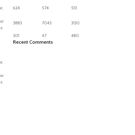
e.
624
574
513
ur
3883
7043
3130
ss
301
47
480
Recent Comments
e.
ur
ss