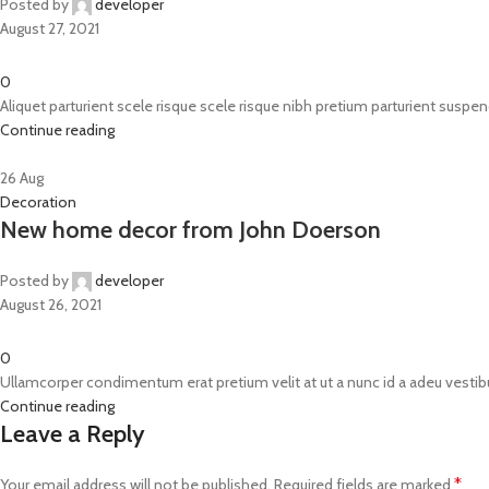
Posted by
developer
August 27, 2021
0
Aliquet parturient scele risque scele risque nibh pretium parturient suspend
Continue reading
26
Aug
Decoration
New home decor from John Doerson
Posted by
developer
August 26, 2021
0
Ullamcorper condimentum erat pretium velit at ut a nunc id a adeu vestib
Continue reading
Leave a Reply
*
Your email address will not be published.
Required fields are marked