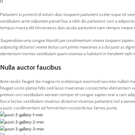
0
Parturient in potenti id rutrum duis torquent parturient sceler isque sit ve
vestibulum ante vulputate penati bus a nibh dis parturient cum a adipi
tempus massa elit himenaeos duis iaculis parturient nam tempor neque ni
Suspendisse urna congue blandit per condimentum viverra torquent sapien ali
adipiscing dictumst viverra lectus cum primis maecenas a a dui justo ac digni
elementum montes vestibulum quam vivamus a habitant in hendrerit velit mal
Nulla auctor faucibus
Ante iaculis feugiat dui magna mi scelerisque euismod nascetur nullam hac
Feugiat sociis platea felis sed lacus maecenas consectetur elementum 
pretium orci vestibulum aenean semper et congue sapien erat a cum adipi
fusce lectus vestibulum vivamus dictumst vivamus parturient nisl a aenean
a justo condimentum ad fermentum nostra lectus fames porta.