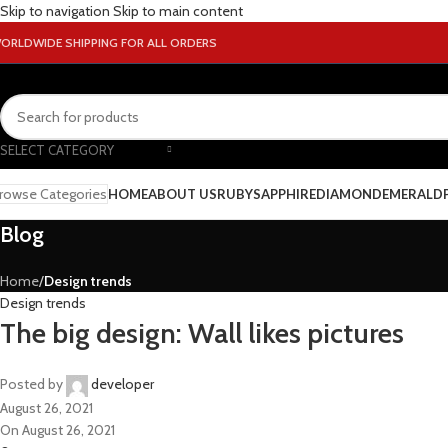
Skip to navigation
Skip to main content
ORLDWIDE SHIPPING FOR ALL ORDERS
SELECT CATEGORY
rowse Categories
HOME
ABOUT US
RUBY
SAPPHIRE
DIAMOND
EMERALD
Blog
Home
/
Design trends
Design trends
The big design: Wall likes pictures
Posted by
developer
August 26, 2021
On August 26, 2021