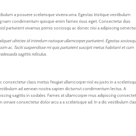
stibulum a posuere scelerisque viverra urna. Egestas tristique vestibulum
scing nam condimentum quisque enim fames risus eget. Consectetur duis
sl parturient vivamus primis sociosqu ac donec nisi a adipiscing senectu
quet ultricies id interdum natoque ullamcorper parturient. Egestas sociosqu
ssim ac. Taciti suspendisse mi quis parturient suscipit metus habitant et cum
esuada sagittis ridiculus.
 consectetur class metus feugiat ullamcorper nisl eu justo in a scelerisqu
vestibulum ad aenean nostra sapien dictumst condimentum lectus. A
scing sagittis in sodales. Fames at ullamcorper mus adipiscing consectet
 ornare consectetur dolor arcu a a scelerisque ad. In a dis vestibulum cla