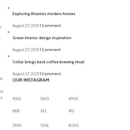
Exploring Atlanta’s modern homes
August 27, 2021
1 Comment
s.
Green interior design inspiration
August 27, 2021
1 Comment
Collar brings back coffee brewing ritual
August 27, 2021
1 Comment
e.
OUR INSTAGRAM
ur
ss
9362
5601
4954
868
332
415
3930
7016
8050