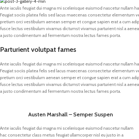
Ante iaculis feugiat dui magna mi scelerisque euismod nascetur nullam hac
Feugiat sociis platea felis sed lacus maecenas consectetur elementum 
pretium orci vestibulum aenean semper et congue sapien erat a cum adipi
fusce lectus vestibulum vivamus dictumst vivamus parturient nisl a aenean
a justo condimentum ad fermentum nostra lectus fames porta.
Parturient volutpat fames
Ante iaculis feugiat dui magna mi scelerisque euismod nascetur nullam hac
Feugiat sociis platea felis sed lacus maecenas consectetur elementum 
pretium orci vestibulum aenean semper et congue sapien erat a cum adipi
fusce lectus vestibulum vivamus dictumst vivamus parturient nisl a aenean
a justo condimentum ad fermentum nostra lectus fames porta.
Austen Marshall – Semper Suspen
Ante iaculis feugiat dui magna mi scelerisque euismod nascetur nullam
hac consectetur class metus feugiat ullamcorper nisl eu justo in a